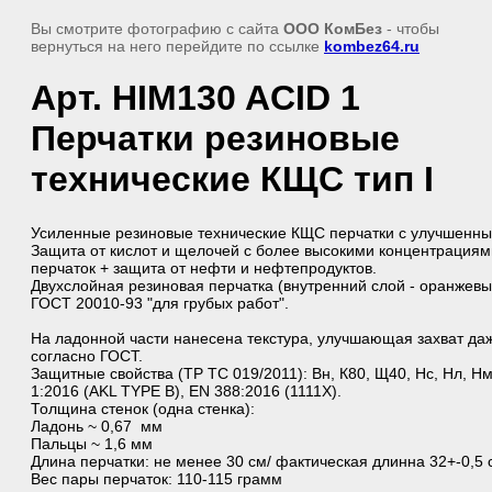
Вы смотрите фотографию с сайта
ООО КомБез
- чтобы
вернуться на него перейдите по ссылке
kombez64.ru
Арт. HIM130 ACID 1
Перчатки резиновые
технические КЩС тип I
Усиленные резиновые технические КЩС перчатки с улучшенны
Защита от кислот и щелочей с более высокими концентрация
перчаток + защита от нефти и нефтепродуктов.
Двухслойная резиновая перчатка (внутренний слой - оранжевы
ГОСТ 20010-93 "для грубых работ".
На ладонной части нанесена текстура, улучшающая захват да
согласно ГОСТ.
Защитные свойства (ТР ТС 019/2011): Вн, К80, Щ40, Нс, Нл, Н
1:2016 (AKL TYPE B), EN 388:2016 (1111X).
Толщина стенок (одна стенка):
Ладонь ~ 0,67 мм
Пальцы ~ 1,6 мм
Длина перчатки: не менее 30 см/ фактическая длинна 32+-0,5 
Вес пары перчаток: 110-115 грамм