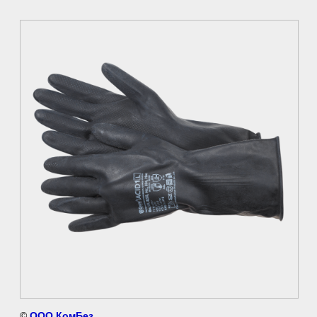
©
ООО КомБез