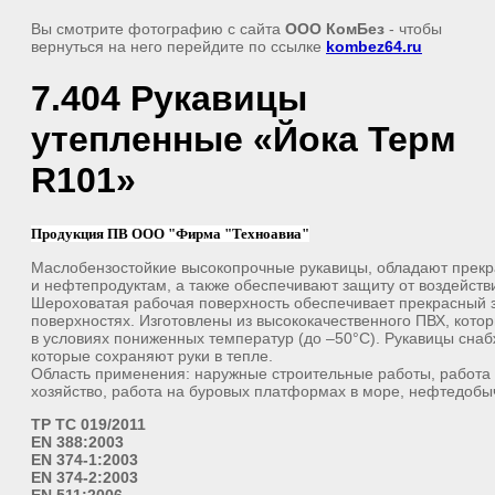
Вы смотрите фотографию с сайта
ООО КомБез
- чтобы
вернуться на него перейдите по ссылке
kombez64.ru
7.404 Рукавицы
утепленные «Йока Терм
R101»
Продукция ПВ ООО "Фирма "Техноавиа"
Маслобензостойкие высокопрочные рукавицы, обладают прекр
и нефтепродуктам, а также обеспечивают защиту от воздействи
Шероховатая рабочая поверхность обеспечивает прекрасный 
поверхностях. Изготовлены из высококачественного ПВХ, котор
в условиях пониженных температур (до –50°С). Рукавицы снаб
которые сохраняют руки в тепле.
Область применения: наружные строительные работы, работа 
хозяйство, работа на буровых платформах в море, нефтедобы
ТР ТС 019/2011
EN 388:2003
EN 374-1:2003
EN 374-2:2003
EN 511:2006