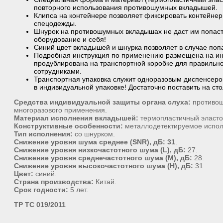
повторного использования противошумных вкладышей.
Клипса на контейнере позволяет фиксировать контейнер 
спецодежды.
Шнурок на противошумных вкладышах не даст им попас
оборудование и себя!
Синий цвет вкладышей и шнурка позволяет в случае попа
Подробная инструкция по применению размещена на инд
продублирована на транспортной коробке для правильн
сотрудниками.
Транспортная упаковка служит одноразовым диспенсер
в индивидуальной упаковке! Достаточно поставить на сто
Средства индивидуальной защиты органа слуха:
противош
многоразового применения.
Материал исполнения вкладышей:
термопластичный эласто
Конструктивные особенности:
металлодетектируемое испол
Тип исполнения:
со шнурком.
Снижение уровня шума среднее (SNR), дБ: 31
.
Снижение уровня низкочастотного шума (L), дБ:
27.
Снижение уровня среднечастотного шума (M), дБ:
28.
Снижение уровня высокочастотного шума (H), дБ:
31.
Цвет:
синий.
Страна производства:
Китай.
Срок годности:
5 лет.
ТР ТС 019/2011