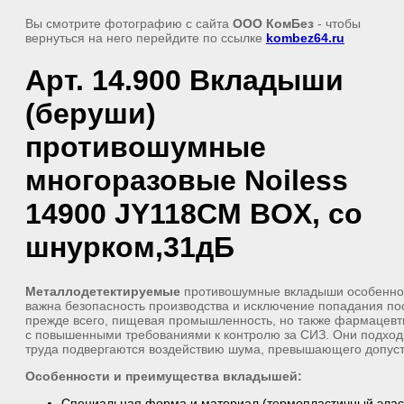
Вы смотрите фотографию с сайта
ООО КомБез
- чтобы
вернуться на него перейдите по ссылке
kombez64.ru
Арт. 14.900 Вкладыши
(беруши)
противошумные
многоразовые Noiless
14900 JY118СM BOX, со
шнурком,31дБ
Металлодетектируемые
противошумные вкладыши особенно 
важна безопасность производства и исключение попадания по
прежде всего, пищевая промышленность, но также фармацевти
с повышенными требованиями к контролю за СИЗ. Они подходя
труда подвергаются воздействию шума, превышающего допус
Особенности и преимущества вкладышей:
Специальная форма и материал (термопластичный элас