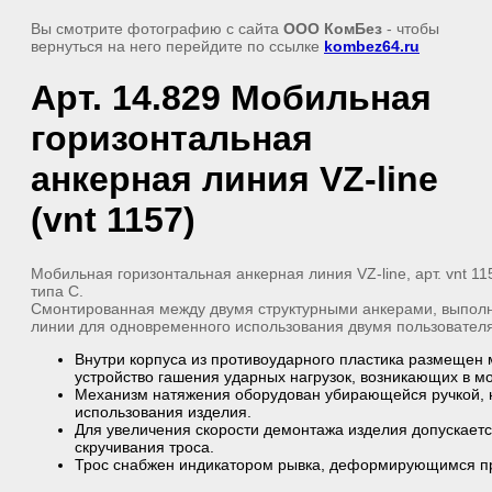
Вы смотрите фотографию с сайта
ООО КомБез
- чтобы
вернуться на него перейдите по ссылке
kombez64.ru
Арт. 14.829 Мобильная
горизонтальная
анкерная линия VZ-line
(vnt 1157)
Мобильная горизонтальная анкерная линия VZ-line, арт. vnt 1
типа С.
Смонтированная между двумя структурными анкерами, выпол
линии для одновременного использования двумя пользовател
Внутри корпуса из противоударного пластика размещен 
устройство гашения ударных нагрузок, возникающих в м
Механизм натяжения оборудован убирающейся ручкой,
использования изделия.
Для увеличения скорости демонтажа изделия допускает
скручивания троса.
Трос снабжен индикатором рывка, деформирующимся пр