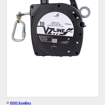
©
ООО КомБез