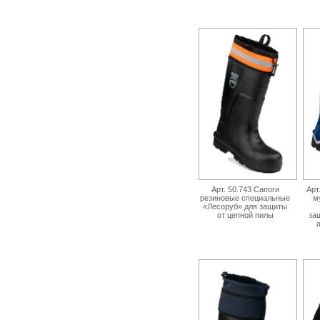
Арт. 50.743 Сапоги
Арт
резиновые специальные
м
«Лесоруб» для защиты
от цепной пилы
за