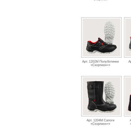
Арт. 1202М Полуботинки
А
«Скорпион+»
Арт. 1204М Сапоги
«Скорпион+»