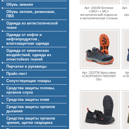
Обувь зимняя
Арт. 1601М Ботинки
Арт.
Обувь летняя, резиновая,
«ЭКО+ с МС»
металлический подносок
пр
ПВХ
и металлическая стелька
Одежда из антистатической
ткани
Одежда от нефти и
нефтепродуктов ,
влагозащитная одежда
Одежда от химических
воздействий, одежда из
огнестойких тканей
Перчатки и рукавицы
Арт. 2207ПК Кроссовки
Ар
Прайс-лист
«СКОРПИОН ПИОНЕР
«С
ПК»
Сопутствующие товары
Средства защиты головы,
органов слуха
Средства защиты кожи
Средства защиты органов
дыхания
Средства защиты органов
зрения, щитки сварщика