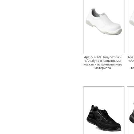
Арт. 50.669 Полуботинки
Арт
«Альбус» с защитными
«Ал
носками из композитного
материала
т