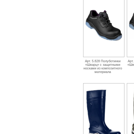
Арт. 5.828 Полуботинки
Арт
«Шварц» с защитными
«Шв
носками из композитного
материала