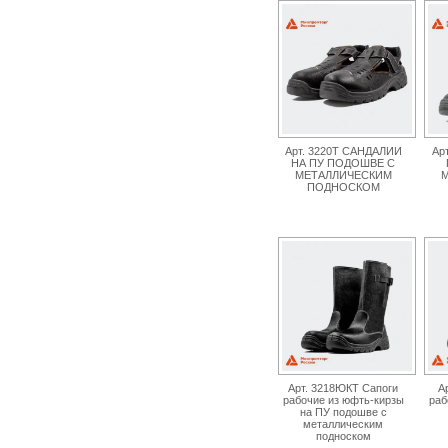
Арт. 3220Т САНДАЛИИ
Ар
НА ПУ ПОДОШВЕ С
МЕТАЛЛИЧЕСКИМ
М
ПОДНОСКОМ
Арт. 3218ЮКТ Сапоги
А
рабочие из юфть-кирзы
раб
на ПУ подошве с
металлическим
подноском