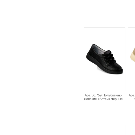
Арт. 50.759 Полуботинки
Арт
женские «Бетси» черные