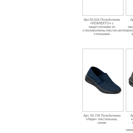
Арт.50.616 Полуботинки
А
«РЕФЛЕКТО» с
защит.носками из
защ
стекловолокна,текстил.антипро
стельками
Арт. 50.739 Полуботинки
А
«Лари» текстильные,
к
синие
неме