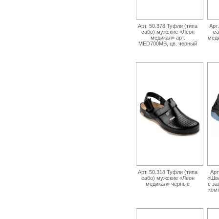
Арт. 50.378 Туфли (типа
Арт
сабо) мужские «Леон
са
медикал» арт.
мед
MED700MB, цв. черный
Арт. 50.318 Туфли (типа
Арт
сабо) мужские «Леон
«Шва
медикал» черные
с з
ком