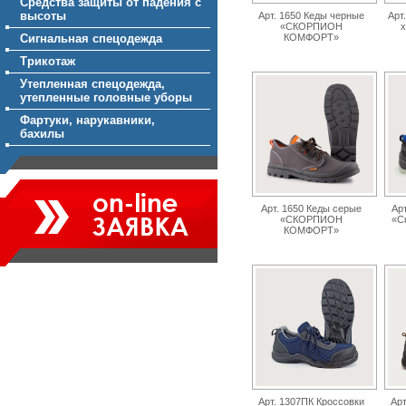
Средства защиты от падения с
высоты
Арт. 1650 Кеды черные
Арт
«СКОРПИОН
Сигнальная спецодежда
КОМФОРТ»
Трикотаж
Утепленная спецодежда,
утепленные головные уборы
Фартуки, нарукавники,
бахилы
Арт. 1650 Кеды серые
Ар
«СКОРПИОН
«С
КОМФОРТ»
Арт. 1307ПК Кроссовки
Арт