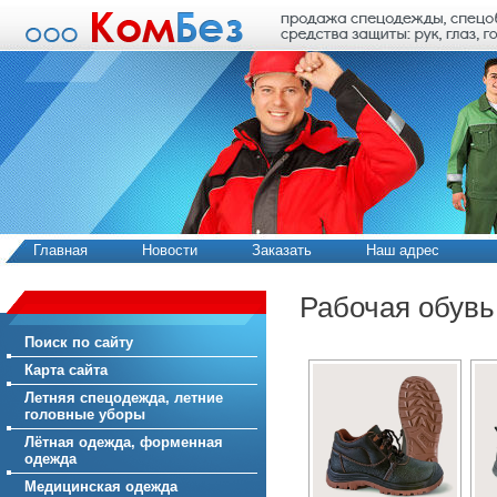
Главная
Новости
Заказать
Наш адрес
Рабочая обувь
Поиск по сайту
Карта сайта
Летняя спецодежда, летние
головные уборы
Лётная одежда, форменная
одежда
Медицинская одежда