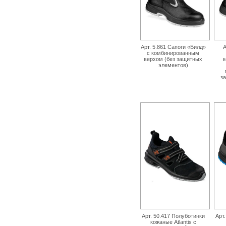
Арт. 5.861 Сапоги «Билд»
А
с комбинированным
верхом (без защитных
к
элементов)
з
Арт. 50.417 Полуботинки
Арт
кожаные Atlantis с