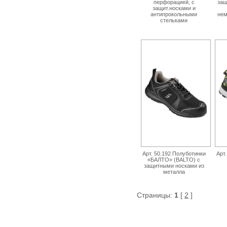
перфорацией, с
защ
защит.носками и
антипрокольными
нем
стельками
Арт. 50.192 Полуботинки
Арт
«БАЛТО» (BALTO) с
защитными носками из
металла
Страницы:
1
[
2
]