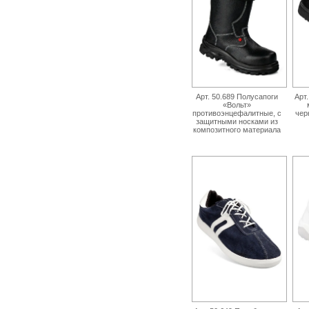
Арт. 50.689 Полусапоги
Арт
«Вольт»
противоэнцефалитные, с
чер
защитными носками из
композитного материала