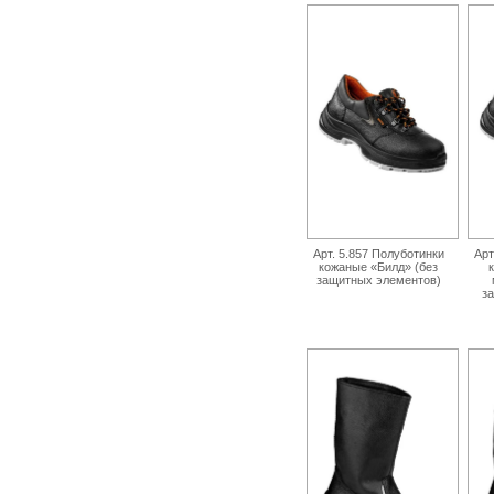
Арт. 5.857 Полуботинки
Арт
кожаные «Билд» (без
защитных элементов)
з